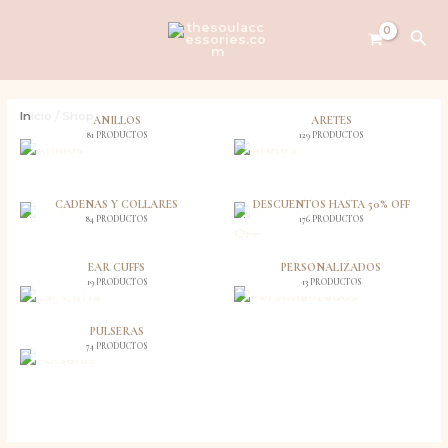
Ir
al
Bus
contenido
Inicio
/ Shop
ANILLOS
ARETES
81 PRODUCTOS
129 PRODUCTOS
CADENAS Y COLLARES
DESCUENTOS HASTA 50% OFF
84 PRODUCTOS
176 PRODUCTOS
EAR CUFFS
PERSONALIZADOS
19 PRODUCTOS
13 PRODUCTOS
PULSERAS
74 PRODUCTOS