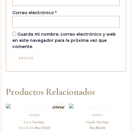
Correo electrónico
*
Guarda mi nombre, correo electrónico y web
en este navegador para la próxima vez que
comente.
Productos Relacionados
El
El
¡Oferta!
precio
precio
original
actual
Aretes
Aretes
era:
es:
Love Earrings
Vigdís Earrings
Bs.75,00.
Bs.37,50.
Bs.
75,00
Bs.
37,50
Bs.
85,00