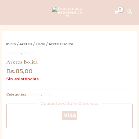
Ir
al
Bus
contenido
Inicio
/
Aretes
/
Todo
/ Aretes Bolita
Aretes
,
Todo
Aretes Bolita
Bs.
85,00
Sin existencias
Categorías:
Aretes
,
Todo
Guaranteed Safe Checkout