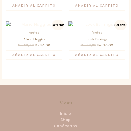
AÑADIR AL CARRITO
AÑADIR AL CARRITO
El
El
El
El
¡Oferta!
¡Oferta!
precio
precio
precio
precio
original
actual
original
actual
Aretes
Aretes
era:
es:
era:
es:
Marie Huggies
Lock Earrings
Bs.60,00.
Bs.54,00.
Bs.60,00.
Bs.30,00.
Bs.
60,00
Bs.
54,00
Bs.
60,00
Bs.
30,00
AÑADIR AL CARRITO
AÑADIR AL CARRITO
Menu
Inicio
Shop
Conócenos