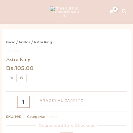
Ir
al
Bus
contenido
Astra
Ring
Inicio
/
Anillos
/ Astra Ring
cantidad
Anillos
Astra Ring
Bs.
105,00
16
17
AÑADIR AL CARRITO
SKU:
N/D
Categoría:
Anillos
Guaranteed Safe Checkout