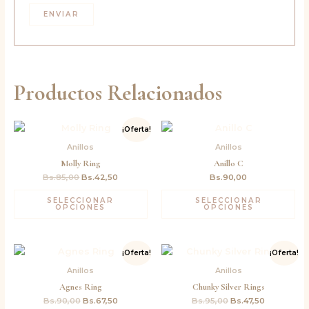
Productos Relacionados
El
El
¡Oferta!
precio
precio
original
actual
Anillos
Anillos
era:
es:
Molly Ring
Anillo C
Bs.85,00.
Bs.42,50.
Bs.
85,00
Bs.
42,50
Bs.
90,00
SELECCIONAR
SELECCIONAR
OPCIONES
OPCIONES
El
El
El
El
¡Oferta!
¡Oferta!
precio
precio
precio
precio
original
actual
original
actual
Anillos
Anillos
era:
es:
era:
es:
Agnes Ring
Chunky Silver Rings
Bs.90,00.
Bs.67,50.
Bs.95,00.
Bs.47,50.
Bs.
90,00
Bs.
67,50
Bs.
95,00
Bs.
47,50