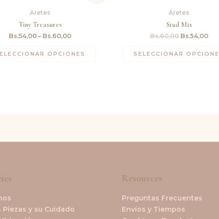
original
act
Aretes
Aretes
era:
es:
Bs.60,00.
Bs.
Tiny Treasures
Stud Mix
Bs.
54,00
–
Bs.
60,00
Bs.
60,00
Bs.
54,00
ELECCIONAR OPCIONES
SELECCIONAR OPCION
ies
Resources
nos
Preguntas Frecuentes
 Piezas y su Cuidado
Envíos y Tiempos