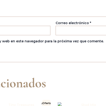
Correo electrónico
*
y web en este navegador para la próxima vez que comente.
acionados
El
El
¡Oferta!
precio
pre