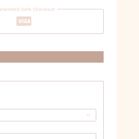
aranteed Safe Checkout
*