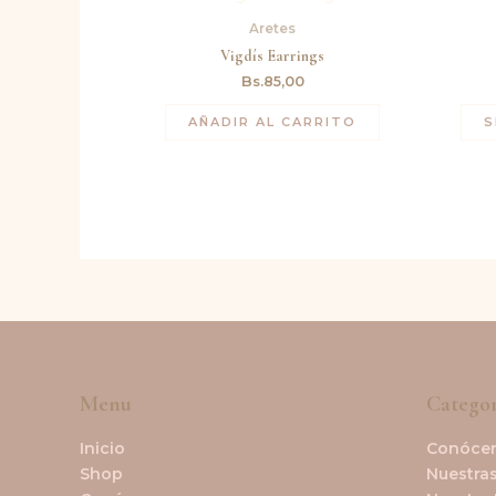
Aretes
Vigdís Earrings
Bs.
85,00
AÑADIR AL CARRITO
S
Menu
Categor
Inicio
Conóce
Shop
Nuestras