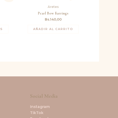
ual
Aretes
54,00.
Pearl Bow Earrings
Bs.
140,00
ES
AÑADIR AL CARRITO
Social Media
Instagram
TikTok