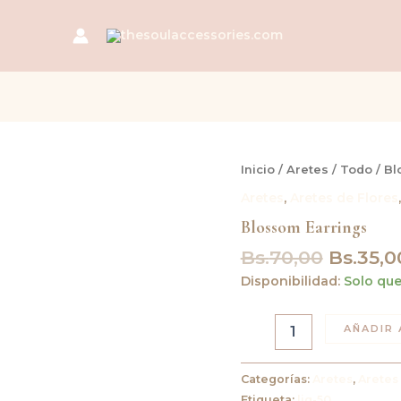
El
Blossom
Inicio
/
Aretes
/
Todo
/ Bl
Earrings
precio
Aretes
,
Aretes de Flores
cantidad
original
Blossom Earrings
era:
Bs.70,0
Bs.
70,00
Bs.
35,0
Disponibilidad:
Solo que
AÑADIR 
Categorías:
Aretes
,
Aretes
Etiqueta:
liq-50