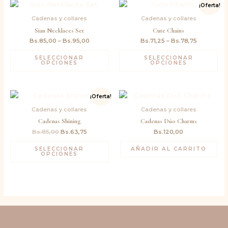
¡Oferta!
Cadenas y collares
Cadenas y collares
Sian Necklaces Set
Cute Chains
Bs.
85,00
–
Bs.
95,00
Bs.
71,25
–
Bs.
78,75
SELECCIONAR
SELECCIONAR
OPCIONES
OPCIONES
El
El
¡Oferta!
precio
precio
original
actual
Cadenas y collares
Cadenas y collares
era:
es:
Cadenas Shining
Cadenas Dúo Charms
Bs.85,00.
Bs.63,75.
Bs.
85,00
Bs.
63,75
Bs.
120,00
SELECCIONAR
AÑADIR AL CARRITO
OPCIONES