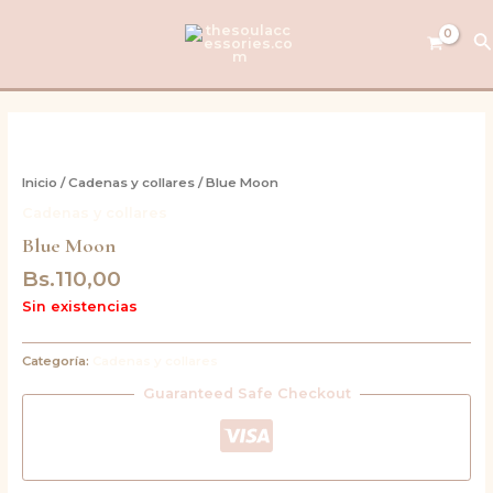
Ir
al
B
contenido
Inicio
/
Cadenas y collares
/ Blue Moon
Cadenas y collares
Blue Moon
Bs.
110,00
Sin existencias
Categoría:
Cadenas y collares
Guaranteed Safe Checkout