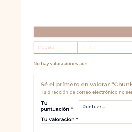
Información adicional
Valoraciones (0)
Modelo
A
,
B
,
C
No hay valoraciones aún.
Sé el primero en valorar “Chun
Tu dirección de correo electrónico no se
Tu
puntuación
*
Tu valoración
*