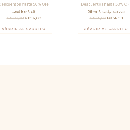
original
actual
original
act
Descuentos hasta 50% OFF
Descuentos hasta 50% OF
era:
es:
era:
es:
Bs.60,00.
Bs.54,00.
Bs.65,00.
Bs.
Leaf Ear Cuff
Silver Chunky Earcuff
Bs.
60,00
Bs.
54,00
Bs.
65,00
Bs.
58,50
AÑADIR AL CARRITO
AÑADIR AL CARRITO