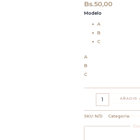
Bs.
50,00
Modelo
A
B
C
A
B
C
AÑADIR 
SKU:
N/D
Categoría:
Ear 
Gu