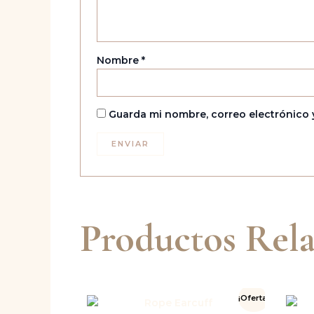
Nombre
*
Guarda mi nombre, correo electrónico 
Productos Rel
El
El
¡Oferta!
precio
precio