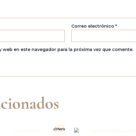
Correo electrónico
*
y web en este navegador para la próxima vez que comente.
acionados
El
El
El
El
¡Oferta!
precio
precio
precio
pre