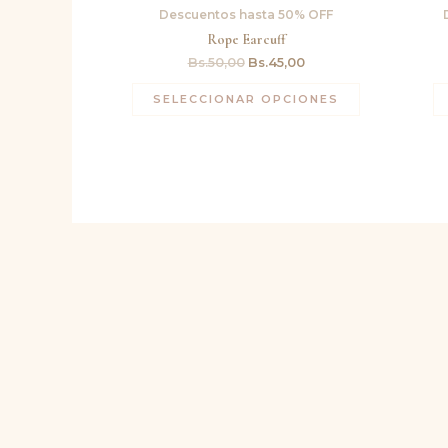
original
actual
Descuentos hasta 50% OFF
era:
es:
Bs.50,00.
Bs.45,00.
Rope Earcuff
Bs.
50,00
Bs.
45,00
SELECCIONAR OPCIONES