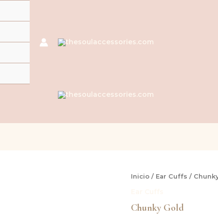
Chunky
Inicio
/
Ear Cuffs
/ Chunky
Gold
Ear Cuffs
cantidad
Chunky Gold