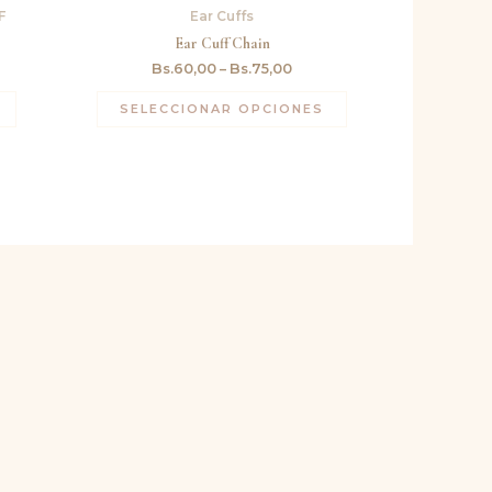
ual
F
Ear Cuffs
58,50.
Ear Cuff Chain
Bs.
60,00
–
Bs.
75,00
SELECCIONAR OPCIONES