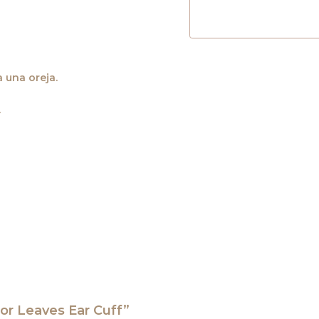
a una oreja.
.
lor Leaves Ear Cuff”