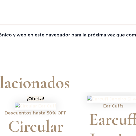
ónico y web en este navegador para la próxima vez que com
lacionados
El
El
¡Oferta!
precio
precio
Ear Cuffs
original
actual
Earcuf
Descuentos hasta 50% OFF
era:
es:
Circular
Bs.65,00.
Bs.58,50.