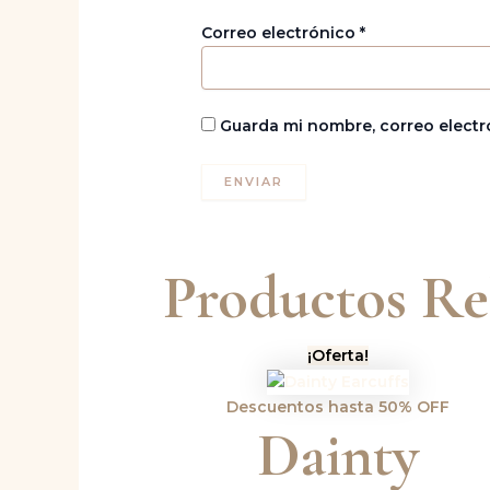
Correo electrónico
*
Guarda mi nombre, correo electr
Productos Re
El
El
¡Oferta!
precio
precio
original
actual
Descuentos hasta 50% OFF
era:
es:
Dainty
Bs.65,00.
Bs.58,50.