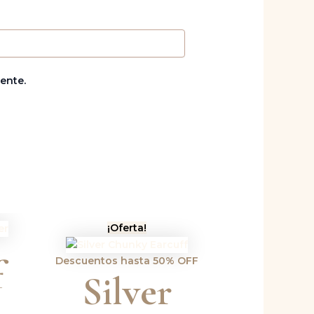
ente.
El
El
¡Oferta!
precio
precio
original
actual
f
Descuentos hasta 50% OFF
era:
es:
Silver
Bs.65,00.
Bs.58,50.