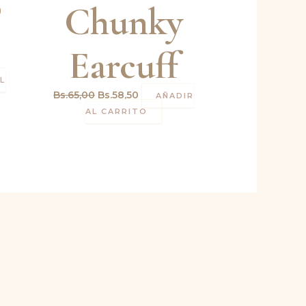
o
Chunky
Earcuff
L
Bs.
65,00
Bs.
58,50
AÑADIR
AL CARRITO