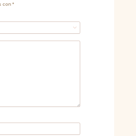
s con
*