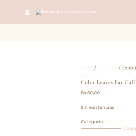
Inicio
/
Ear Cuffs
/ Color 
Ear Cuffs
Color Leaves Ear Cuff
Bs.
60,00
Sin existencias
Categoría:
Ear Cuffs
Guar