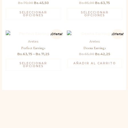
Bs.
70,00
Bs.
45,50
Bs.
85,00
Bs.
63,75
SELECCIONAR
SELECCIONAR
OPCIONES
OPCIONES
El
El
¡Oferta!
¡Oferta!
precio
precio
original
actual
Aretes
Aretes
era:
es:
Perfect Earrings
Deena Earrings
Bs.65,00.
Bs.42,25.
Bs.
63,75
–
Bs.
71,25
Bs.
65,00
Bs.
42,25
SELECCIONAR
AÑADIR AL CARRITO
OPCIONES