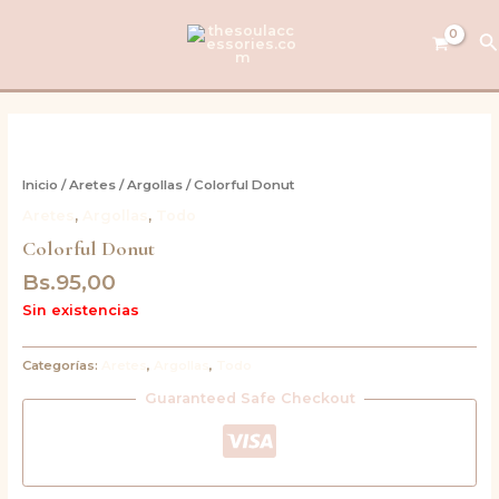
Ir
al
B
contenido
Inicio
/
Aretes
/
Argollas
/ Colorful Donut
Aretes
,
Argollas
,
Todo
Colorful Donut
Bs.
95,00
Sin existencias
Categorías:
Aretes
,
Argollas
,
Todo
Guaranteed Safe Checkout