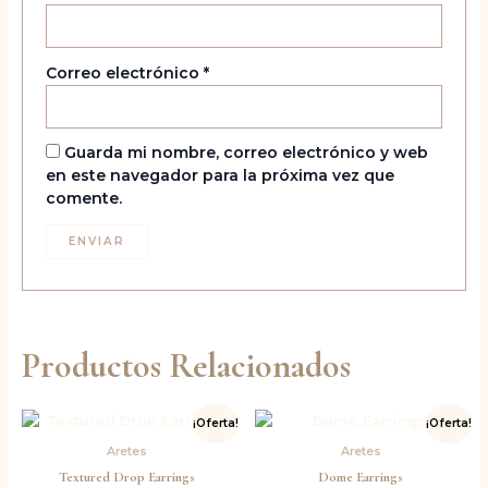
Correo electrónico
*
Guarda mi nombre, correo electrónico y web
en este navegador para la próxima vez que
comente.
Productos Relacionados
El
El
El
El
¡Oferta!
¡Oferta!
precio
precio
precio
precio
original
actual
original
actual
Aretes
Aretes
era:
es:
era:
es:
Textured Drop Earrings
Dome Earrings
Bs.70,00.
Bs.45,50.
Bs.85,00.
Bs.63,75.