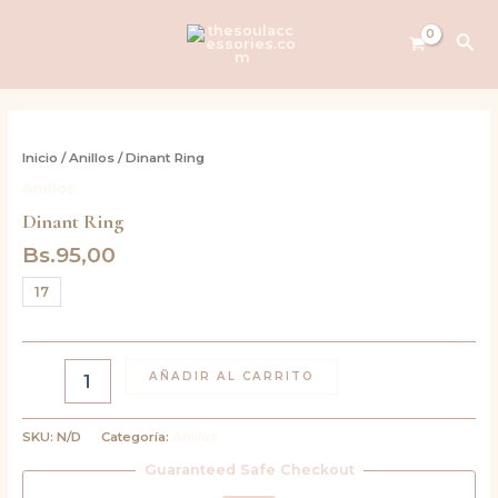
Ir
al
Bus
contenido
Dinant
Ring
Inicio
/
Anillos
/ Dinant Ring
cantidad
Anillos
Dinant Ring
Bs.
95,00
17
AÑADIR AL CARRITO
SKU:
N/D
Categoría:
Anillos
Guaranteed Safe Checkout