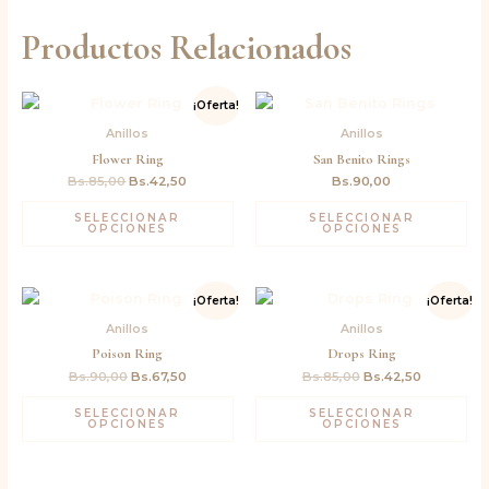
Productos Relacionados
El
El
¡Oferta!
precio
precio
original
actual
Anillos
Anillos
era:
es:
Flower Ring
San Benito Rings
Bs.85,00.
Bs.42,50.
Bs.
85,00
Bs.
42,50
Bs.
90,00
SELECCIONAR
SELECCIONAR
OPCIONES
OPCIONES
El
El
El
El
¡Oferta!
¡Oferta!
precio
precio
precio
precio
original
actual
original
actual
Anillos
Anillos
era:
es:
era:
es:
Poison Ring
Drops Ring
Bs.90,00.
Bs.67,50.
Bs.85,00.
Bs.42,50.
Bs.
90,00
Bs.
67,50
Bs.
85,00
Bs.
42,50
SELECCIONAR
SELECCIONAR
OPCIONES
OPCIONES