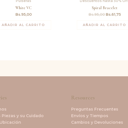
Pulseras
Descuentos hasta 50% OF
era:
es:
Bs.95,00.
Bs.6
White VC
Spiral Bracelet
Bs.
95,00
Bs.
95,00
Bs.
61,75
AÑADIR AL CARRITO
AÑADIR AL CARRITO
ies
Resources
nos
Preguntas Frecuentes
 Piezas y su Cuidado
Envíos y Tiempos
 Ubicación
Cambios y Devoluciones