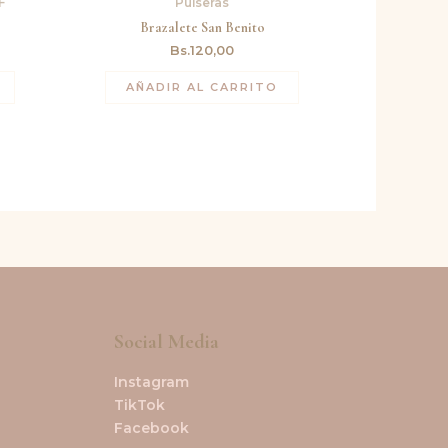
F
Pulseras
1,75.
Brazalete San Benito
Bs.
120,00
AÑADIR AL CARRITO
Social Media
Instagram
TikTok
Facebook