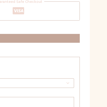
aranteed Safe Checkout
*