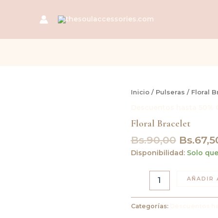
El
Floral
Inicio
/
Pulseras
/ Floral B
Bracelet
precio
Descuentos hasta 50% 
cantidad
origina
Floral Bracelet
era:
Bs.90,0
Bs.
90,00
Bs.
67,5
Disponibilidad:
Solo que
AÑADIR 
Categorías:
Descuentos ha