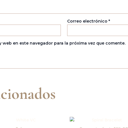
Correo electrónico
*
y web en este navegador para la próxima vez que comente.
acionados
El
El
precio
pre
original
act