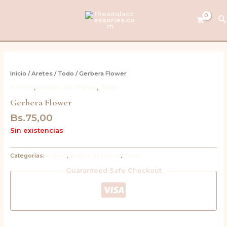
Ir
al
B
contenido
Inicio
/
Aretes
/
Todo
/ Gerbera Flower
Aretes
,
Aretes de Flores
,
Todo
Gerbera Flower
Bs.
75,00
Sin existencias
Categorías:
Aretes
,
Aretes de Flores
,
Todo
Guaranteed Safe Checkout