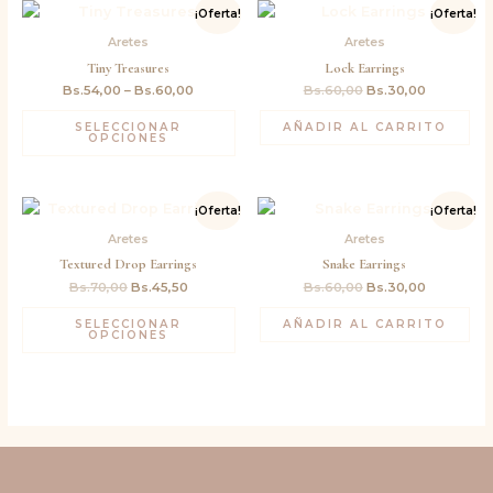
El
El
¡Oferta!
¡Oferta!
precio
precio
original
actual
Aretes
Aretes
era:
es:
Tiny Treasures
Lock Earrings
Bs.60,00.
Bs.30,00.
Bs.
54,00
–
Bs.
60,00
Bs.
60,00
Bs.
30,00
SELECCIONAR
AÑADIR AL CARRITO
OPCIONES
El
El
El
El
¡Oferta!
¡Oferta!
precio
precio
precio
precio
original
actual
original
actual
Aretes
Aretes
era:
es:
era:
es:
Textured Drop Earrings
Snake Earrings
Bs.70,00.
Bs.45,50.
Bs.60,00.
Bs.30,00.
Bs.
70,00
Bs.
45,50
Bs.
60,00
Bs.
30,00
SELECCIONAR
AÑADIR AL CARRITO
OPCIONES