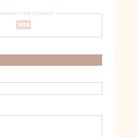
los
aranteed Safe Checkout
*