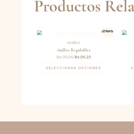
Productos Rel
El
El
¡Oferta!
precio
precio
original
actual
Anillos
era:
es:
Bs.75,00.
Bs.56,25.
Anillos Regulables
Bs.
75,00
Bs.
56,25
SELECCIONAR OPCIONES
S