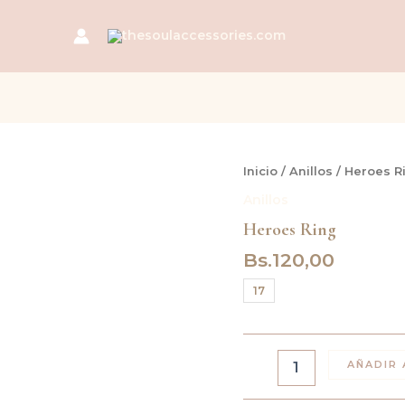
Heroes
Inicio
/
Anillos
/ Heroes R
Ring
Anillos
cantidad
Heroes Ring
Bs.
120,00
17
AÑADIR 