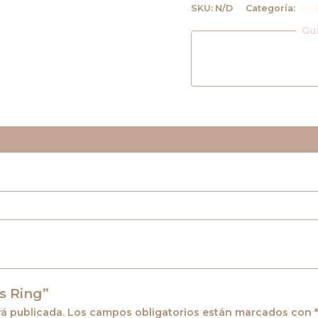
SKU:
N/D
Categoría:
Anil
Gu
aciones (0)
s Ring”
rá publicada.
Los campos obligatorios están marcados con