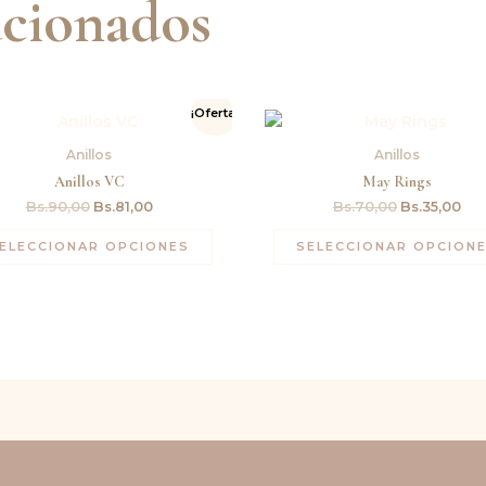
acionados
El
El
El
El
¡Oferta!
precio
precio
precio
pre
original
actual
original
act
Anillos
Anillos
era:
es:
era:
es:
Bs.90,00.
Bs.81,00.
Bs.70,00.
Bs.
Anillos VC
May Rings
Bs.
90,00
Bs.
81,00
Bs.
70,00
Bs.
35,00
ELECCIONAR OPCIONES
SELECCIONAR OPCION