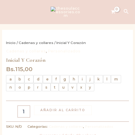
Ir
al
Bus
contenido
Inicial
Y
Inicio
/
Cadenas y collares
/ Inicial Y Corazón
Corazón
Cadenas y collares
,
Personalizados
cantidad
Inicial Y Corazón
Bs.
115,00
a
b
c
d
e
f
g
h
i
j
k
l
m
n
o
p
r
s
t
u
v
x
y
AÑADIR AL CARRITO
SKU:
N/D
Categorías:
Cadenas y collares
,
Personalizados