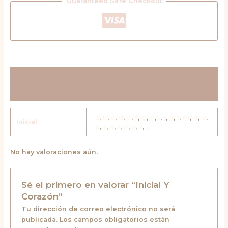
Guaranteed Safe Checkout
Información adicional
Valoraciones (0)
a
,
b
,
c
,
d
,
e
,
f
,
g
,
h
,
i
,
j
,
k
,
l
,
m
,
n
,
o
,
Inicial
p
,
r
,
s
,
t
,
u
,
v
,
x
,
y
No hay valoraciones aún.
Sé el primero en valorar “Inicial Y
Corazón”
Tu dirección de correo electrónico no será
publicada.
Los campos obligatorios están