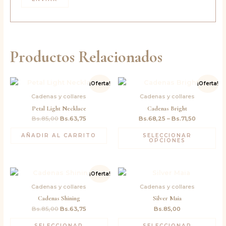
Productos Relacionados
El
El
¡Oferta!
¡Oferta!
precio
precio
original
actual
Cadenas y collares
Cadenas y collares
era:
es:
Petal Light Necklace
Cadenas Bright
Bs.85,00.
Bs.63,75.
Bs.
85,00
Bs.
63,75
Bs.
68,25
–
Bs.
71,50
AÑADIR AL CARRITO
SELECCIONAR
OPCIONES
El
El
¡Oferta!
precio
precio
original
actual
Cadenas y collares
Cadenas y collares
era:
es:
Cadenas Shining
Silver Maia
Bs.85,00.
Bs.63,75.
Bs.
85,00
Bs.
63,75
Bs.
85,00
SELECCIONAR
SELECCIONAR