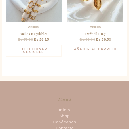
Anillos
Anillos
Anillos Regulables
Daffodil Ring
Bs.
75,00
Bs.
56,25
Bs.
90,00
Bs.
58,50
SELECCIONAR
AÑADIR AL CARRITO
OPCIONES
Menu
Inicio
Shop
Conócenos
Contacto