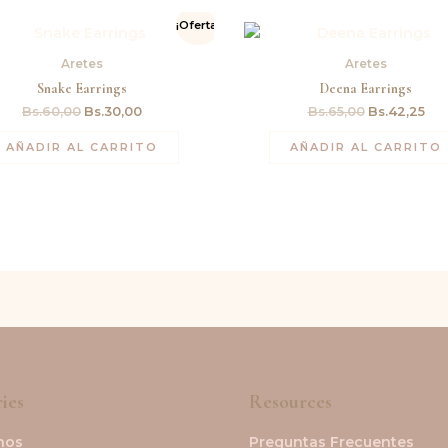
El
El
El
El
¡Oferta!
precio
precio
precio
pre
original
actual
original
act
Aretes
Aretes
era:
es:
era:
es:
Bs.60,00.
Bs.30,00.
Bs.65,00.
Bs.
Snake Earrings
Deena Earrings
Bs.
60,00
Bs.
30,00
Bs.
65,00
Bs.
42,25
AÑADIR AL CARRITO
AÑADIR AL CARRITO
ies
Resources
nos
Preguntas Frecuentes