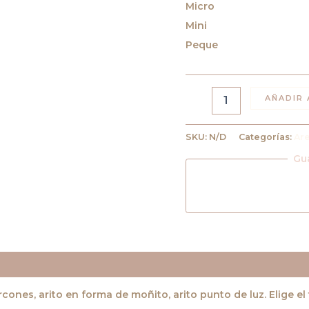
Micro
Mini
Peque
AÑADIR 
SKU:
N/D
Categorías:
Ar
Gu
aciones (0)
rcones, arito en forma de moñito, arito punto de luz. Elige 