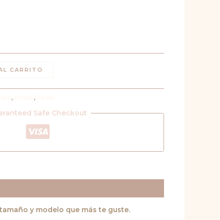
AL CARRITO
etes
,
Aritos
,
Todo
aranteed Safe Checkout
el tamaño y modelo que más te guste.