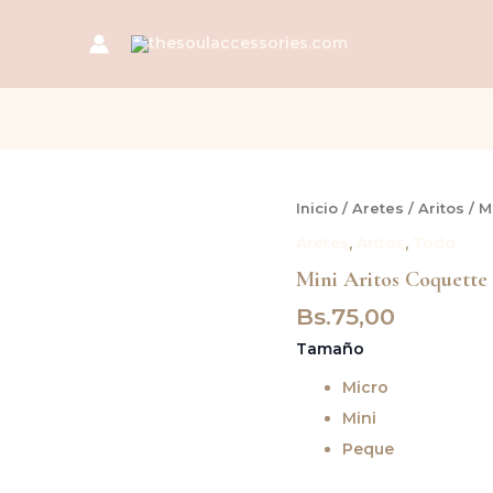
Mini
Inicio
/
Aretes
/
Aritos
/ M
Aritos
Aretes
,
Aritos
,
Todo
Coquette
cantidad
Mini Aritos Coquette
Bs.
75,00
Tamaño
Micro
Mini
Peque