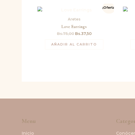
El
El
¡Oferta!
precio
precio
original
actual
Aretes
era:
es:
Bs.75,00.
Bs.37,50.
Love Earrings
Bs.
75,00
Bs.
37,50
AÑADIR AL CARRITO
Menu
Categor
Inicio
Conóce