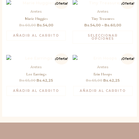
El
El
¡Oferta!
¡Oferta!
precio
precio
original
actual
Aretes
Aretes
era:
es:
Marie Huggies
Tiny Treasures
Bs.60,00.
Bs.54,00.
Bs.
60,00
Bs.
54,00
Bs.
54,00
–
Bs.
60,00
AÑADIR AL CARRITO
SELECCIONAR
OPCIONES
El
El
El
El
¡Oferta!
¡Oferta!
precio
precio
precio
precio
original
actual
original
actual
Aretes
Aretes
era:
es:
era:
es:
Lee Earrings
Erin Hoops
Bs.65,00.
Bs.42,25.
Bs.65,00.
Bs.42,25.
Bs.
65,00
Bs.
42,25
Bs.
65,00
Bs.
42,25
AÑADIR AL CARRITO
AÑADIR AL CARRITO