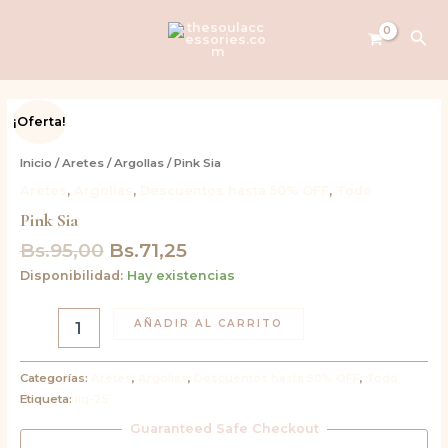
Ir
al
Bus
contenido
El
El
Pink
¡Oferta!
precio
precio
Sia
original
actual
cantidad
Inicio
/
Aretes
/
Argollas
/ Pink Sia
era:
es:
Aretes
,
Argollas
,
Descuentos hasta 50% OFF
,
Todo
Bs.95,00.
Bs.71,25.
Pink Sia
Bs.
95,00
Bs.
71,25
Disponibilidad:
Hay existencias
AÑADIR AL CARRITO
Categorías:
Aretes
,
Argollas
,
Descuentos hasta 50% OFF
,
Todo
Etiqueta:
liq-25
Guaranteed Safe Checkout