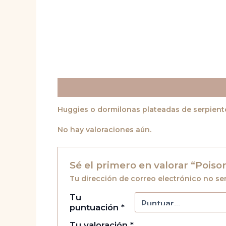
Descripción
Valoraciones (0)
Huggies o dormilonas plateadas de serpiente
No hay valoraciones aún.
Sé el primero en valorar “Poison
Tu dirección de correo electrónico no se
Tu
puntuación
*
Tu valoración
*