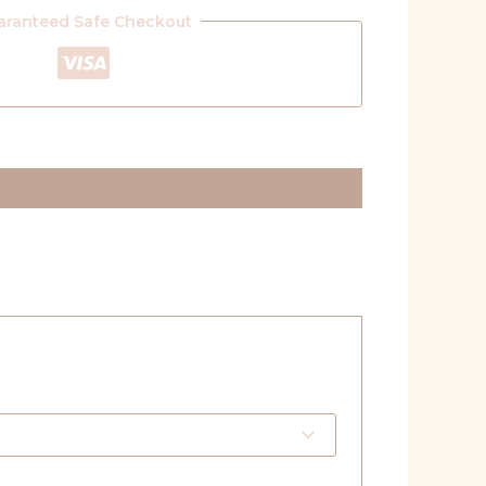
aranteed Safe Checkout
*