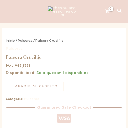
Ir
al
Bus
contenido
Pulsera
Crucifijo
Inicio
/
Pulseras
/ Pulsera Crucifijo
cantidad
Pulseras
Pulsera Crucifijo
Bs.
90,00
Disponibilidad:
Solo quedan 1 disponibles
AÑADIR AL CARRITO
Categoría:
Pulseras
Guaranteed Safe Checkout