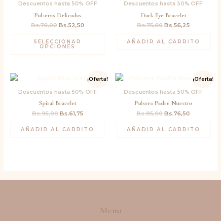
original
actual
original
actual
Descuentos hasta 50% OFF
Descuentos hasta 50% OFF
era:
es:
era:
es:
Pulseras Delicadas
Dark Eye Bracelet
Bs.70,00.
Bs.52,50.
Bs.75,00.
Bs.56,25.
Bs.
70,00
Bs.
52,50
Bs.
75,00
Bs.
56,25
SELECCIONAR
AÑADIR AL CARRITO
OPCIONES
El
El
El
El
¡Oferta!
¡Oferta!
precio
precio
precio
precio
original
actual
original
actual
Descuentos hasta 50% OFF
Descuentos hasta 50% OFF
era:
es:
era:
es:
Spiral Bracelet
Pulsera Padre Nuestro
Bs.95,00.
Bs.61,75.
Bs.85,00.
Bs.76,50.
Bs.
95,00
Bs.
61,75
Bs.
85,00
Bs.
76,50
AÑADIR AL CARRITO
AÑADIR AL CARRITO
Menu