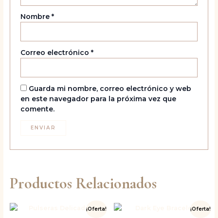
Nombre
*
Correo electrónico
*
Guarda mi nombre, correo electrónico y web
en este navegador para la próxima vez que
comente.
Productos Relacionados
El
El
El
El
¡Oferta!
¡Oferta!
precio
precio
precio
precio