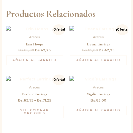
Productos Relacionados
El
El
El
El
¡Oferta!
¡Oferta!
precio
precio
precio
precio
original
actual
original
actual
Aretes
Aretes
era:
es:
era:
es:
Erin Hoops
Deena Earrings
Bs.65,00.
Bs.42,25.
Bs.65,00.
Bs.42,25.
Bs.
65,00
Bs.
42,25
Bs.
65,00
Bs.
42,25
AÑADIR AL CARRITO
AÑADIR AL CARRITO
¡Oferta!
Aretes
Aretes
Perfect Earrings
Vigdís Earrings
Bs.
63,75
–
Bs.
71,25
Bs.
85,00
SELECCIONAR
AÑADIR AL CARRITO
OPCIONES