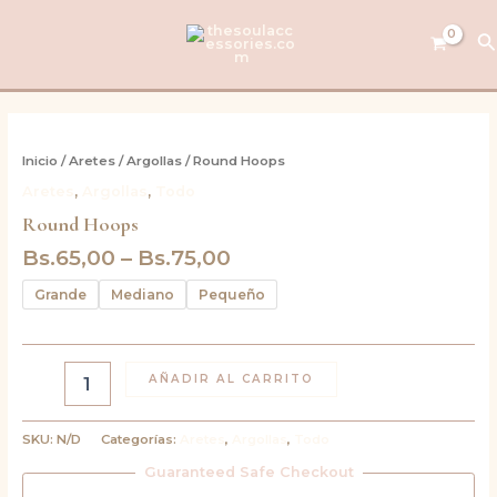
Ir
al
B
contenido
Round
Hoops
Inicio
/
Aretes
/
Argollas
/ Round Hoops
cantidad
Aretes
,
Argollas
,
Todo
Round Hoops
Bs.
65,00
–
Bs.
75,00
Grande
Mediano
Pequeño
AÑADIR AL CARRITO
SKU:
N/D
Categorías:
Aretes
,
Argollas
,
Todo
Guaranteed Safe Checkout