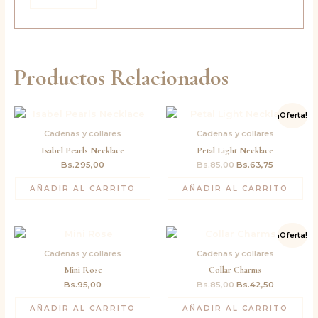
Productos Relacionados
El
El
¡Oferta!
precio
precio
original
actual
Cadenas y collares
Cadenas y collares
era:
es:
Isabel Pearls Necklace
Petal Light Necklace
Bs.85,00.
Bs.63,75.
Bs.
295,00
Bs.
85,00
Bs.
63,75
AÑADIR AL CARRITO
AÑADIR AL CARRITO
El
El
¡Oferta!
precio
precio
original
actual
Cadenas y collares
Cadenas y collares
era:
es:
Mini Rose
Collar Charms
Bs.85,00.
Bs.42,50.
Bs.
95,00
Bs.
85,00
Bs.
42,50
AÑADIR AL CARRITO
AÑADIR AL CARRITO