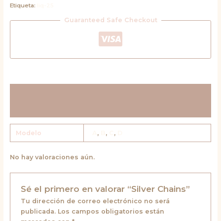
Etiqueta:
liq-25
Guaranteed Safe Checkout
Información adicional
Valoraciones (0)
Modelo
A
,
B
,
C
,
D
No hay valoraciones aún.
Sé el primero en valorar “Silver Chains”
Tu dirección de correo electrónico no será
publicada.
Los campos obligatorios están