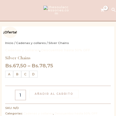
Ir
al
B
contenido
Silver
¡Oferta!
Chains
cantidad
Inicio
/
Cadenas y collares
/ Silver Chains
Cadenas y collares
,
Descuentos hasta 50% OFF
Silver Chains
Bs.
67,50
–
Bs.
78,75
A
B
C
D
AÑADIR AL CARRITO
SKU:
N/D
Categorías:
Cadenas y collares
,
Descuentos hasta 50% OFF