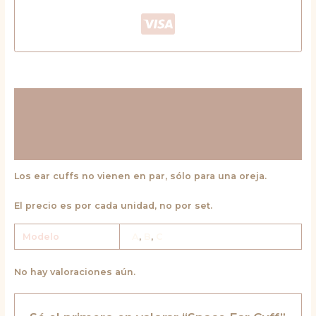
Descripción
Información adicional
Valoraciones (0)
Los ear cuffs no vienen en par, sólo para una oreja.
El precio es por cada unidad, no por set.
Modelo
A
,
B
,
C
No hay valoraciones aún.