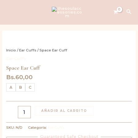
Ir
al
Bus
contenido
Space
Ear
Cuff
Inicio
/
Ear Cuffs
/ Space Ear Cuff
cantidad
Ear Cuffs
Space Ear Cuff
Bs.
60,00
A
B
C
AÑADIR AL CARRITO
SKU:
N/D
Categoría:
Ear Cuffs
Guaranteed Safe Checkout