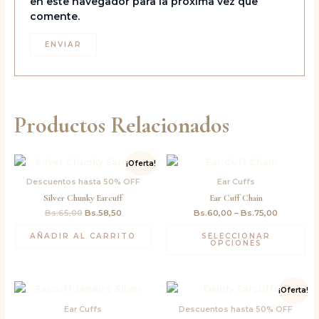
en este navegador para la próxima vez que
comente.
Productos Relacionados
El
El
¡Oferta!
precio
precio
original
actual
Descuentos hasta 50% OFF
Ear Cuffs
era:
es:
Silver Chunky Earcuff
Ear Cuff Chain
Bs.65,00.
Bs.58,50.
Bs.
65,00
Bs.
58,50
Bs.
60,00
–
Bs.
75,00
AÑADIR AL CARRITO
SELECCIONAR
OPCIONES
El
El
¡Oferta!
precio
precio
original
actual
Ear Cuffs
Descuentos hasta 50% OFF
era:
es: