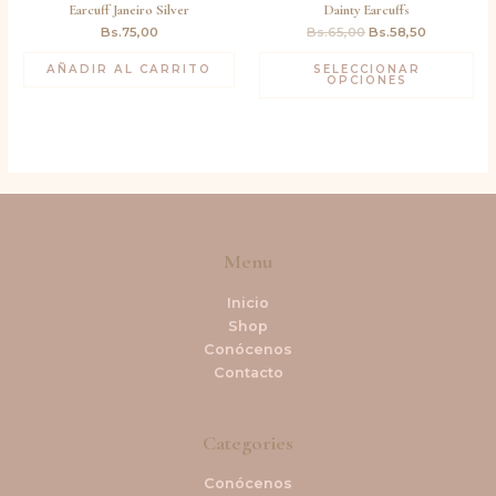
Earcuff Janeiro Silver
Dainty Earcuffs
Bs.65,00.
Bs.58,50.
Bs.
75,00
Bs.
65,00
Bs.
58,50
AÑADIR AL CARRITO
SELECCIONAR
OPCIONES
Menu
Inicio
Shop
Conócenos
Contacto
Categories
Conócenos