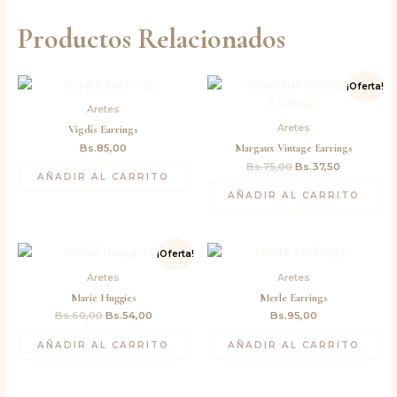
Productos Relacionados
El
El
¡Oferta!
precio
precio
original
actual
Aretes
era:
es:
Aretes
Vigdís Earrings
Bs.75,00.
Bs.37,50.
Margaux Vintage Earrings
Bs.
85,00
Bs.
75,00
Bs.
37,50
AÑADIR AL CARRITO
AÑADIR AL CARRITO
El
El
¡Oferta!
precio
precio
original
actual
Aretes
Aretes
era:
es:
Marie Huggies
Merle Earrings
Bs.60,00.
Bs.54,00.
Bs.
60,00
Bs.
54,00
Bs.
95,00
AÑADIR AL CARRITO
AÑADIR AL CARRITO