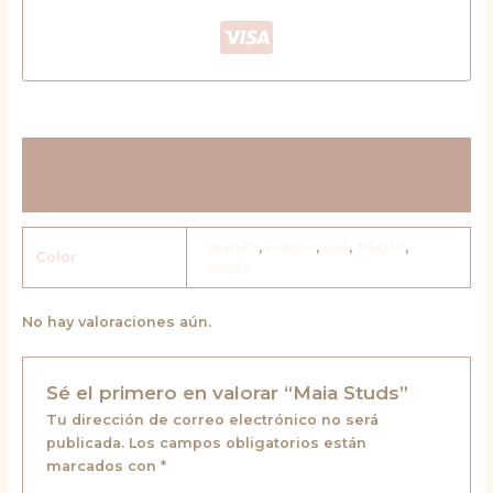
Información adicional
Valoraciones (0)
Blanco
,
Fucsia
,
Lila
,
Negro
,
Color
Verde
No hay valoraciones aún.
Sé el primero en valorar “Maia Studs”
Tu dirección de correo electrónico no será
publicada.
Los campos obligatorios están
marcados con
*