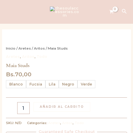
Ir
al
Bus
contenido
Maia
Studs
cantidad
Inicio
/
Aretes
/
Aritos
/ Maia Studs
Aretes
,
Aritos
,
Todo
Maia Studs
Bs.
70,00
Blanco
Fucsia
Lila
Negro
Verde
AÑADIR AL CARRITO
SKU:
N/D
Categorías:
Aretes
,
Aritos
,
Todo
Guaranteed Safe Checkout