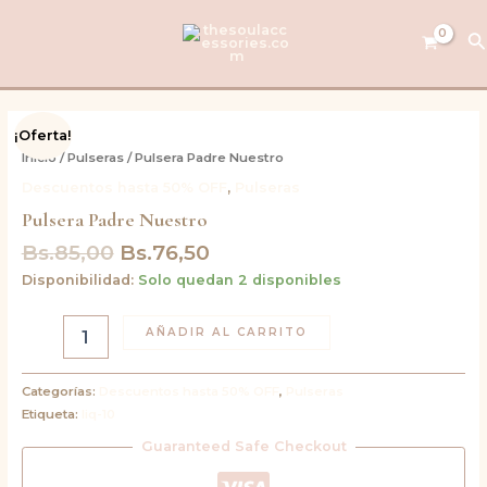
Ir
al
B
contenido
El
El
Pulsera
¡Oferta!
precio
precio
Padre
Inicio
/
Pulseras
/ Pulsera Padre Nuestro
original
actual
Nuestro
Descuentos hasta 50% OFF
,
Pulseras
cantidad
era:
es:
Bs.85,00.
Bs.76,50.
Pulsera Padre Nuestro
Bs.
85,00
Bs.
76,50
Disponibilidad:
Solo quedan 2 disponibles
AÑADIR AL CARRITO
Categorías:
Descuentos hasta 50% OFF
,
Pulseras
Etiqueta:
liq-10
Guaranteed Safe Checkout