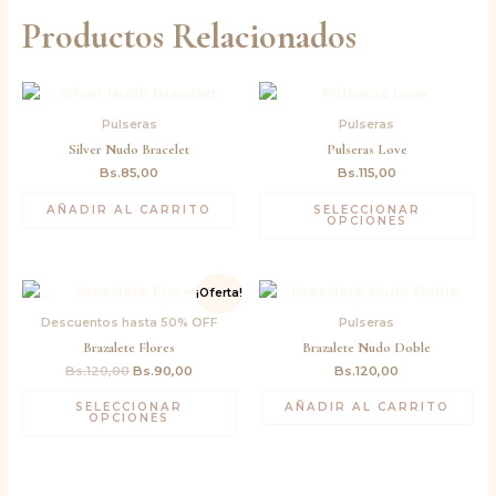
Productos Relacionados
Pulseras
Pulseras
Silver Nudo Bracelet
Pulseras Love
Bs.
85,00
Bs.
115,00
AÑADIR AL CARRITO
SELECCIONAR
OPCIONES
El
El
¡Oferta!
precio
precio
original
actual
Descuentos hasta 50% OFF
Pulseras
era:
es:
Brazalete Flores
Brazalete Nudo Doble
Bs.120,00.
Bs.90,00.
Bs.
120,00
Bs.
90,00
Bs.
120,00
SELECCIONAR
AÑADIR AL CARRITO
OPCIONES